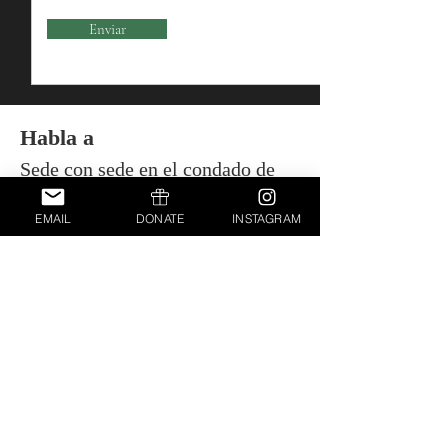
Enviar
Habla a
Sede con sede en el condado de
Essex, Nueva Jersey
EMAIL
DONATE
INSTAGRAM
Teléfono
Se proporcionará un número
personal a pedido cuando se haya
enviado el registro.
Correo electrónico
ocupthestreetslm@gmail.com