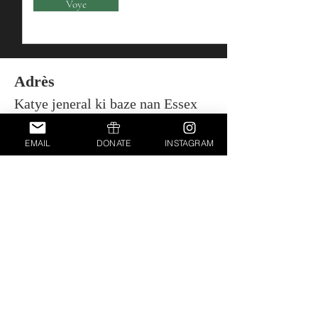
Voye
Adrès
Katye jeneral ki baze nan Essex
County New Jersey
EMAIL
DONATE
INSTAGRAM
Telefòn
Yo pral bay yon nimewo pèsonèl
sou demann lè enskripsyon an te
soumèt.
Imèl
occupythestreetslm@gmail.com
Medya sosyal